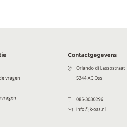
tie
Contactgegevens
Orlando di Lassostraat
de vragen
5344 AC Oss
anvragen
085-3030296
m
info@jk-oss.nl